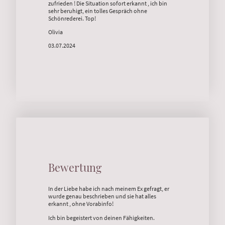
zufrieden ! Die Situation sofort erkannt , ich bin
sehr beruhigt, ein tolles Gespräch ohne
Schönrederei. Top!
Olivia
03.07.2024
Bewertung
In der Liebe habe ich nach meinem Ex gefragt, er
wurde genau beschrieben und sie hat alles
erkannt , ohne Vorabinfo!
Ich bin begeistert von deinen Fähigkeiten.