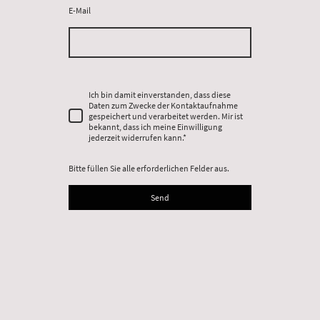
E-Mail
Ich bin damit einverstanden, dass diese
Daten zum Zwecke der Kontaktaufnahme
gespeichert und verarbeitet werden. Mir ist
bekannt, dass ich meine Einwilligung
jederzeit widerrufen kann.
*
Bitte füllen Sie alle erforderlichen Felder aus.
Send