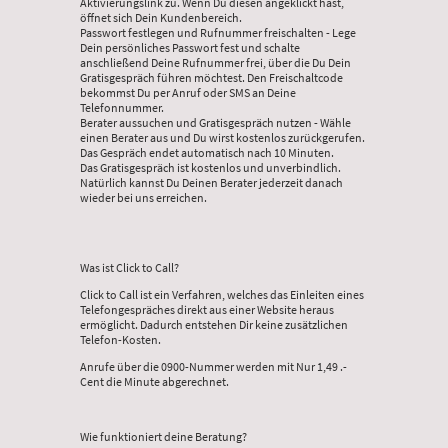
Aktivierungslink zu. Wenn Du diesen angeklickt hast,
öffnet sich Dein Kundenbereich.
Passwort festlegen und Rufnummer freischalten - Lege
Dein persönliches Passwort fest und schalte
anschließend Deine Rufnummer frei, über die Du Dein
Gratisgespräch führen möchtest. Den Freischaltcode
bekommst Du per Anruf oder SMS an Deine
Telefonnummer.
Berater aussuchen und Gratisgespräch nutzen - Wähle
einen Berater aus und Du wirst kostenlos zurückgerufen.
Das Gespräch endet automatisch nach 10 Minuten.
Das Gratisgespräch ist kostenlos und unverbindlich.
Natürlich kannst Du Deinen Berater jederzeit danach
wieder bei uns erreichen.
Was ist Click to Call?
Click to Call ist ein Verfahren, welches das Einleiten eines
Telefongespräches direkt aus einer Website heraus
ermöglicht. Dadurch entstehen Dir keine zusätzlichen
Telefon-Kosten.
Anrufe über die 0900-Nummer werden mit Nur 1,49 .-
Cent die Minute abgerechnet.
Wie funktioniert deine Beratung?