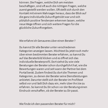
können. Die Fragen, welche Dich am meisten
beschäftigen, sind oft auch die richtigen Fragen, welche
zuerst gestellt werden wollen. Oft stellt sich durch den
Kontakt mit einem Wahrsager heraus, dass der Blick auf
die ganz individuelle Zukunft getrübt war und sich
plötzlich positive Tendenzen erkennen lassen, welche
neue Wege öffnen und sich weitere Fragen für die
glückliche Zukunft ergeben.
Wie erfahre ich Genaueres über einen Berater ?
Du kannst Dir alle Berater unter verschiedenen
Kategorien anzeigen lassen. Möchtest Du jetzt noch mehr
über einen bestimmten Berater erfahren, so kannst Du
auf das Beraterbild klicken und es öffnet sich das
individuelle Beraterprofil. Dort siehst Du wie viele
Beratungen der Berater schon durchgeführt hat, wie die
Bewertungen waren und seit wann der Partner bei dem
Portal berät. Zudem findest Du dort die Themen und
Kategorien, zu denen der Berater seine Dienstleistungen
anbietet. Darunter stellt sich der Berater im Profiltext
selbst vor und lädt Dich dazu ein, mehr über ihn/sie zu
erfahren. So kannst Du Dir schon vor der Beratung einen
Eindruck verschaffen, ob der Berater zu Dir passt.
Wie finde ich den passenden Berater für mich?