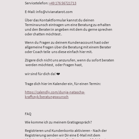
Servicetelefon:
+49 176 56721713
E-Mail: info@vivianatarot.com
Über das Kontaktformular kannst du deinen
Terminwunsch eintragen um eine Beratung zu erhalten
und den Berater:in angeben mit dem du gerne sprechen
oder chatten möchtest .
Wenn du Fragen zu deinem Kundenaccount hast oder
allgemeine Fragen über die Beratung mit einem Berater
oder Coach teile uns diese einfach hier mit.
Zögere dich nicht uns anzurufen, wenn du sofort beraten
werden möchtest, oder Fragen hast,
wir sind für dich da! ❤️
Trage dich hier im Kalender ein, für einen Termin:
https://calendly.com/dunja-natascha-
kraffczyk/beratungswunsch
FAQ
Wie komme ich zu meinem Gratisgespräch?
Registrieren und Kundenkonto aktivieren - Nach der
Registrierung senden wir Dir eine E-Mail mit dem