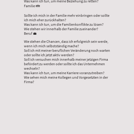
Was kann ich tun, um meine Beziehung zu retten?
Familie 👪
Sollte ich mich in der Familie mehr einbringen oder sollte
ich mich eher zurückhalten?
Was kann ich tun, um die Familienkonflikte zu lösen?
Wie stehen wir innerhalb der Familie zueinander?
Beruf 💼
Wie stehen die Chancen, dass ich erfolgreich sein werde,
wenn ich mich selbstständig mache?
Soll ich mit meiner beruflichen Veränderung noch warten
oder sollte ich jetzt aktiv werden?
Soll ich versuchen mich innerhalb meiner jetzigen Firma
befördert zu werden oder sollte ich das Unternehmen
wechseln?
Was kann ich tun, um meine Karriere voranzutreiben?
Wie sehen mich meine Kollegen und Vorgesetzten in der
Firma?