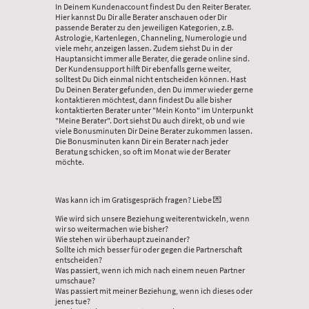
In Deinem Kundenaccount findest Du den Reiter Berater.
Hier kannst Du Dir alle Berater anschauen oder Dir
passende Berater zu den jeweiligen Kategorien, z.B.
Astrologie, Kartenlegen, Channeling, Numerologie und
viele mehr, anzeigen lassen. Zudem siehst Du in der
Hauptansicht immer alle Berater, die gerade online sind.
Der Kundensupport hilft Dir ebenfalls gerne weiter,
solltest Du Dich einmal nicht entscheiden können. Hast
Du Deinen Berater gefunden, den Du immer wieder gerne
kontaktieren möchtest, dann findest Du alle bisher
kontaktierten Berater unter "Mein Konto" im Unterpunkt
"Meine Berater". Dort siehst Du auch direkt, ob und wie
viele Bonusminuten Dir Deine Berater zukommen lassen.
Die Bonusminuten kann Dir ein Berater nach jeder
Beratung schicken, so oft im Monat wie der Berater
möchte.
Was kann ich im Gratisgespräch fragen? Liebe 💌
Wie wird sich unsere Beziehung weiterentwickeln, wenn
wir so weitermachen wie bisher?
Wie stehen wir überhaupt zueinander?
Sollte ich mich besser für oder gegen die Partnerschaft
entscheiden?
Was passiert, wenn ich mich nach einem neuen Partner
umschaue?
Was passiert mit meiner Beziehung, wenn ich dieses oder
jenes tue?