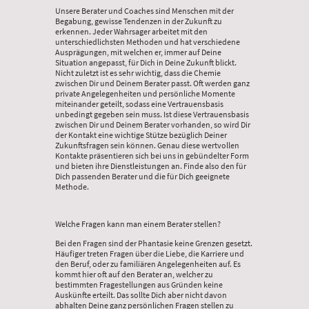
Unsere Berater und Coaches sind Menschen mit der
Begabung, gewisse Tendenzen in der Zukunft zu
erkennen. Jeder Wahrsager arbeitet mit den
unterschiedlichsten Methoden und hat verschiedene
Ausprägungen, mit welchen er, immer auf Deine
Situation angepasst, für Dich in Deine Zukunft blickt.
Nicht zuletzt ist es sehr wichtig, dass die Chemie
zwischen Dir und Deinem Berater passt. Oft werden ganz
private Angelegenheiten und persönliche Momente
miteinander geteilt, sodass eine Vertrauensbasis
unbedingt gegeben sein muss. Ist diese Vertrauensbasis
zwischen Dir und Deinem Berater vorhanden, so wird Dir
der Kontakt eine wichtige Stütze bezüglich Deiner
Zukunftsfragen sein können. Genau diese wertvollen
Kontakte präsentieren sich bei uns in gebündelter Form
und bieten ihre Dienstleistungen an. Finde also den für
Dich passenden Berater und die für Dich geeignete
Methode.
Welche Fragen kann man einem Berater stellen?
Bei den Fragen sind der Phantasie keine Grenzen gesetzt.
Häufiger treten Fragen über die Liebe, die Karriere und
den Beruf, oder zu familiären Angelegenheiten auf. Es
kommt hier oft auf den Berater an, welcher zu
bestimmten Fragestellungen aus Gründen keine
Auskünfte erteilt. Das sollte Dich aber nicht davon
abhalten Deine ganz persönlichen Fragen stellen zu